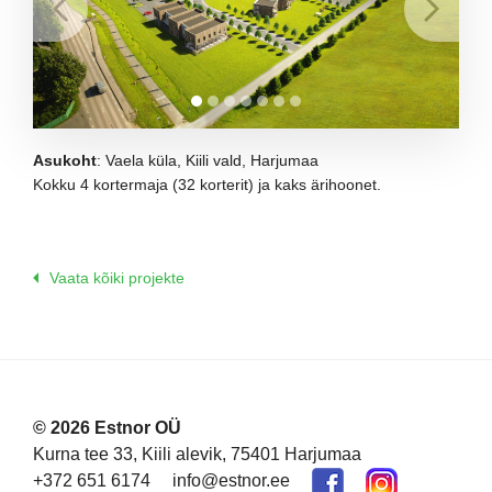
Asukoht
: Vaela küla, Kiili vald, Harjumaa
Kokku 4 kortermaja (32 korterit) ja kaks ärihoonet.
Vaata kõiki projekte
© 2026 Estnor OÜ
Kurna tee 33, Kiili alevik, 75401 Harjumaa
+372 651 6174
info@estnor.ee